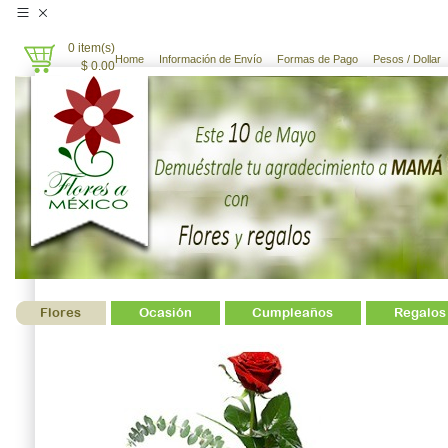
0
item(s)
Home
Información de Envío
Formas de Pago
Pesos /
Dollar
$ 0.00
Contáctanos
Flores
Ocasión
Cumpleaños
Regalos